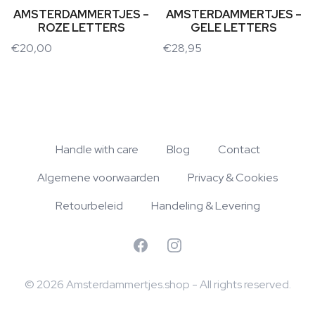
AMSTERDAMMERTJES –
AMSTERDAMMERTJES –
ROZE LETTERS
GELE LETTERS
€
20,00
€
28,95
Handle with care
Blog
Contact
Algemene voorwaarden
Privacy & Cookies
Retourbeleid
Handeling & Levering
Facebook
Instagram
© 2026 Amsterdammertjes.shop - All rights reserved.