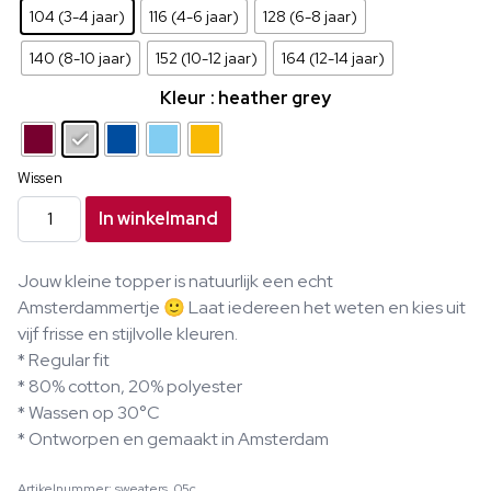
104 (3-4 jaar)
116 (4-6 jaar)
128 (6-8 jaar)
140 (8-10 jaar)
152 (10-12 jaar)
164 (12-14 jaar)
Kleur
: heather grey
Wissen
Amsterdammertjes
In winkelmand
-
Roze
Jouw kleine topper is natuurlijk een echt
letters
Amsterdammertje 🙂 Laat iedereen het weten en kies uit
aantal
vijf frisse en stijlvolle kleuren.
* Regular fit
* 80% cotton, 20% polyester
* Wassen op 30°C
* Ontworpen en gemaakt in Amsterdam
Artikelnummer:
sweaters_05c