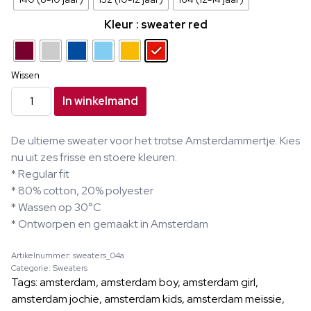
Kleur
: sweater red
Wissen
Onze
In winkelmand
Trots
-
De ultieme sweater voor het trotse Amsterdammertje. Kies
Tijger
nu uit zes frisse en stoere kleuren.
jochie
* Regular fit
aantal
* 80% cotton, 20% polyester
* Wassen op 30°C
* Ontworpen en gemaakt in Amsterdam
Artikelnummer:
sweaters_04a
Categorie:
Sweaters
Tags:
amsterdam
,
amsterdam boy
,
amsterdam girl
,
amsterdam jochie
,
amsterdam kids
,
amsterdam meissie
,