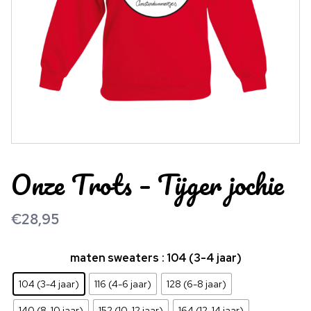
Onze Trots – Tijger jochie
€
28,95
maten sweaters
: 104 (3-4 jaar)
104 (3-4 jaar)
116 (4-6 jaar)
128 (6-8 jaar)
140 (8-10 jaar)
152 (10-12 jaar)
164 (12-14 jaar)